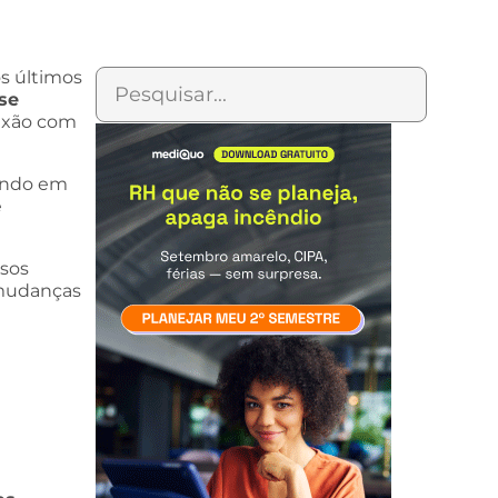
s últimos
se
nexão com
hando em
é
rsos
 mudanças