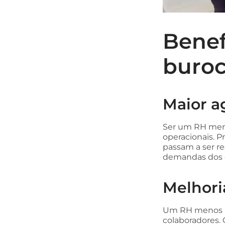
Benef
buroc
Maior a
Ser um RH men
operacionais. 
passam a ser re
demandas dos c
Melhori
Um RH menos bu
colaboradores. 