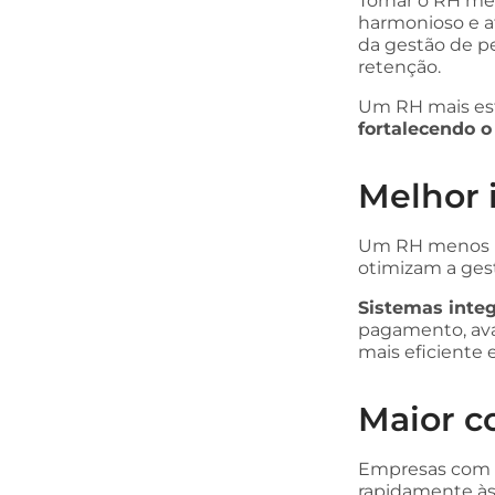
Tornar o RH me
harmonioso e a
da gestão de p
retenção.
Um RH mais est
fortalecendo o
Melhor 
Um RH menos bu
otimizam a ges
Sistemas inte
pagamento, ava
mais eficiente
Maior c
Empresas com 
rapidamente às