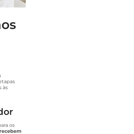
nos
s
etapas
s às
dor
ara os
 recebem