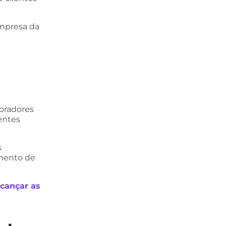
empresa da
boradores
entes
s
mento de
lcançar as