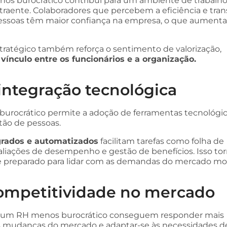
nos burocrático contribui para um ambiente de trabalh
traente. Colaboradores que percebem a eficiência e tra
essoas têm maior confiança na empresa, o que aumenta
ratégico também reforça o sentimento de valorização,
 vínculo entre os funcionários e a organização.
integração tecnológica
rocrático permite a adoção de ferramentas tecnológi
tão de pessoas.
grados e automatizados
facilitam tarefas como folha de
liações de desempenho e gestão de benefícios. Isso to
 e preparado para lidar com as demandas do mercado mo
ompetitividade no mercado
um RH menos burocrático conseguem responder mais
 mudanças do mercado e adaptar-se às necessidades de