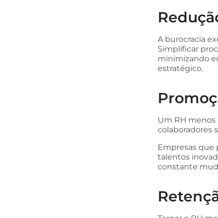
Redução
A burocracia ex
Simplificar pro
minimizando er
estratégico.
Promoçã
Um RH menos bu
colaboradores 
Empresas que p
talentos inov
constante mud
Retençã