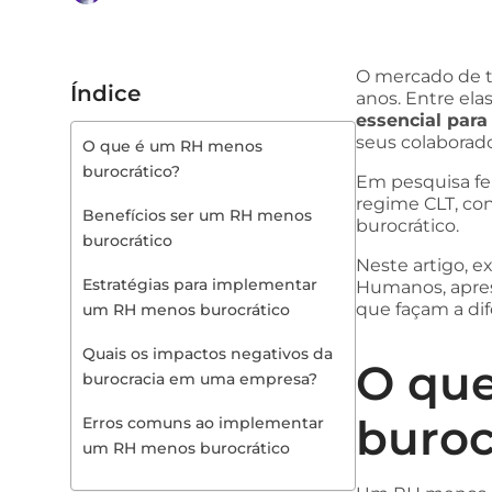
O mercado de t
Índice
anos. Entre ela
essencial par
seus colaborado
O que é um RH menos
burocrático?
Em pesquisa fe
regime CLT, co
Benefícios ser um RH menos
burocrático.
burocrático
Neste artigo, e
Estratégias para implementar
Humanos, apres
que façam a dif
um RH menos burocrático
Quais os impactos negativos da
O qu
burocracia em uma empresa?
buroc
Erros comuns ao implementar
um RH menos burocrático