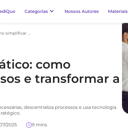
ediQuo
Categorias
Nossos Autores
Materiais
RH menos burocrático: como simplificar processos e transformar a gestão
ático: como
ssos e transformar a
ssárias, descentraliza processos e usa tecnologia
tratégico.
/07/2025
9 mins