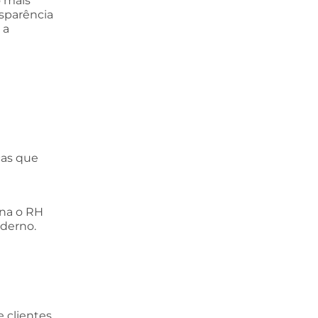
o mais
nsparência
 a
cas que
rna o RH
derno.
 clientes