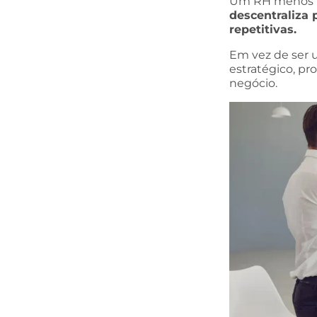
Um RH menos b
descentraliza 
repetitivas.
Em vez de ser 
estratégico, pr
negócio.