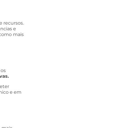
e recursos.
ncias e
 como mais
 os
ivas.
eter
mico e em