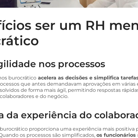
ícios ser um RH me
rático
gilidade nos processos
os burocrático
acelera as decisões e simplifica tarefa
Processos que antes demandavam aprovações em várias 
solvidos de forma mais ágil, permitindo respostas rápida
olaboradores e do negócio.
a da experiência do colabora
rocrático proporciona uma experiência mais positiva p
Quando os processos são simplificados,
os funcionários