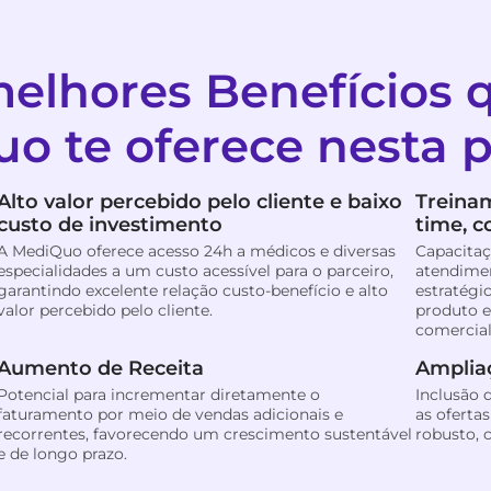
elhores Benefícios 
o te oferece nesta p
Alto valor percebido pelo cliente e baixo
Treina
custo de investimento
time, 
A MediQuo oferece acesso 24h a médicos e diversas
Capacitaç
especialidades a um custo acessível para o parceiro,
atendimen
garantindo excelente relação custo-benefício e alto
estratégi
valor percebido pelo cliente.
produto e
comercial
Aumento de Receita
Ampliaç
Potencial para incrementar diretamente o
Inclusão
faturamento por meio de vendas adicionais e
as ofertas
recorrentes, favorecendo um crescimento sustentável
robusto, c
e de longo prazo.