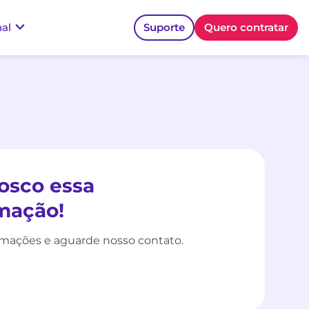
nal
Suporte
Quero contratar
osco essa
mação!
rmações e aguarde nosso contato.