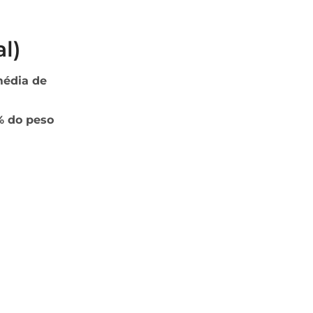
l)
édia de
% do peso