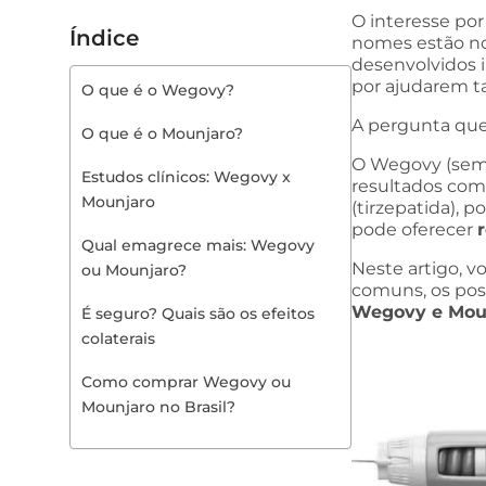
O interesse po
Índice
nomes estão no
desenvolvidos i
por ajudarem
O que é o Wegovy?
A pergunta que
O que é o Mounjaro?
O Wegovy (sema
Estudos clínicos: Wegovy x
resultados com
Mounjaro
(tirzepatida), 
pode oferecer
Qual emagrece mais: Wegovy
Neste artigo, v
ou Mounjaro?
comuns, os poss
Wegovy e Mou
É seguro? Quais são os efeitos
colaterais
Como comprar Wegovy ou
Mounjaro no Brasil?