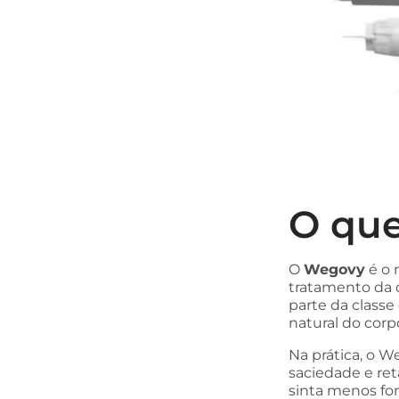
O que
O
Wegovy
é o 
tratamento da 
parte da classe
natural do corp
Na prática, o 
saciedade e re
sinta menos f