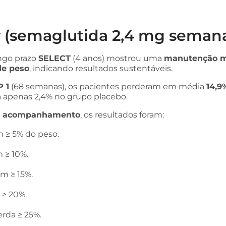
(semaglutida 2,4 mg semana
ngo prazo
SELECT
(4 anos) mostrou uma
manutenção m
de peso
, indicando resultados sustentáveis.
 1
(68 semanas), os pacientes perderam em média
14,9
ra apenas 2,4% no grupo placebo.
e acompanhamento
, os resultados foram:
 ≥ 5% do peso.
 ≥ 10%.
m ≥ 15%.
≥ 20%.
rda ≥ 25%.