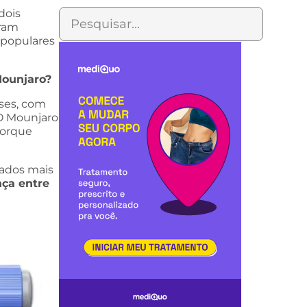
dois
oram
 populares
ounjaro?
ses, com
 O Mounjaro
porque
tados mais
nça entre