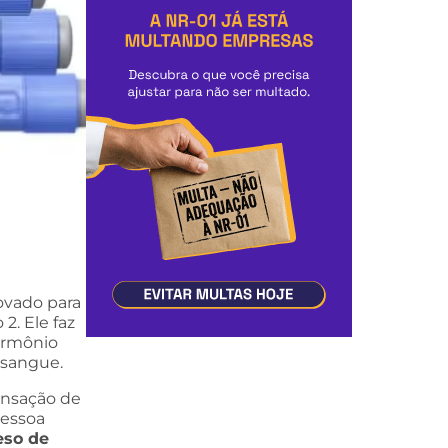
vado para
2. Ele faz
ormônio
 sangue.
ensação de
pessoa
eso de