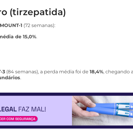
o (tirzepatida)
MOUNT-1
(72 semanas):
média de 15,0%
.
-3
(84 semanas), a perda média foi de
18,4%
, chegando 
undários
.