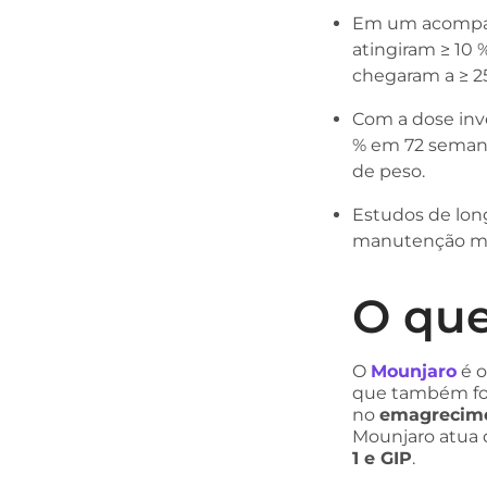
Em um acompanh
atingiram ≥ 10 %
chegaram a ≥ 2
Com a dose inv
% em 72 semana
de peso.
Estudos de lon
manutenção méd
O que
O
Mounjaro
é o
que também foi
no
emagrecim
Mounjaro atua
1 e GIP
.