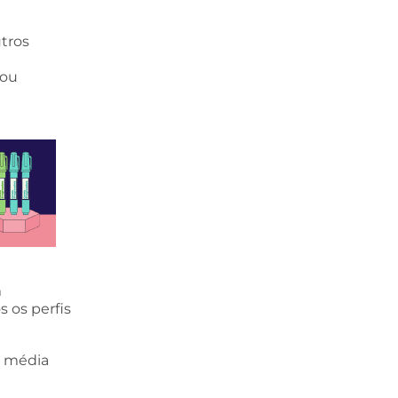
tros
 ou
m
 os perfis
m média