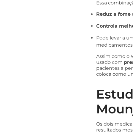
Essa combinação
Reduz a fome
Controla melho
Pode levar a 
medicamentos 
Assim como o W
usado com
pre
pacientes a pe
coloca como um
Estud
Moun
Os dois medica
resultados mo