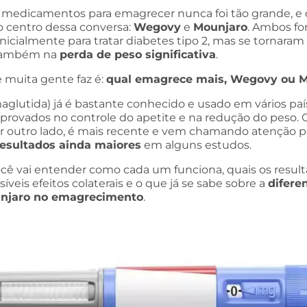
r medicamentos para emagrecer nunca foi tão grande, e 
 centro dessa conversa:
Wegovy
e
Mounjaro
. Ambos f
nicialmente para tratar diabetes tipo 2, mas se tornaram
 também na
perda de peso significativa
.
 muita gente faz é:
qual emagrece mais, Wegovy ou M
glutida) já é bastante conhecido e usado em vários paí
provados no controle do apetite e na redução do peso.
por outro lado, é mais recente e vem chamando atenção 
resultados ainda maiores
em alguns estudos.
ocê vai entender como cada um funciona, quais os resul
íveis efeitos colaterais e o que já se sabe sobre a
difere
njaro no emagrecimento
.