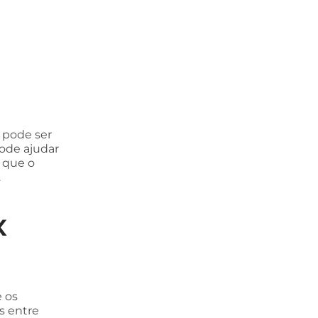
 pode ser
pode ajudar
 que o
.
x
e os
s entre