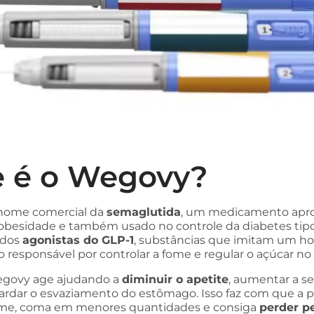
 é o Wegovy?
nome comercial da
semaglutida
, um medicamento apro
obesidade e também usado no controle da diabetes tipo 
 dos
agonistas do GLP-1
, substâncias que imitam um h
o responsável por controlar a fome e regular o açúcar no
Wegovy age ajudando a
diminuir o apetite
, aumentar a s
tardar o esvaziamento do estômago. Isso faz com que a 
ome, coma em menores quantidades e consiga
perder p