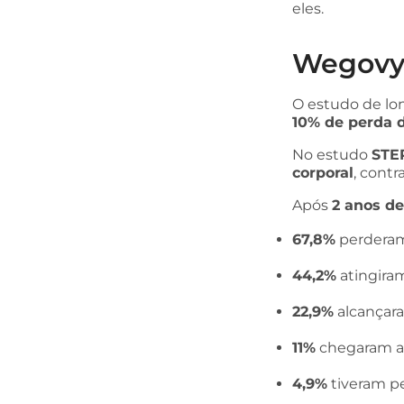
eles.
Wegovy 
O estudo de lo
10% de perda 
No estudo
STEP
corporal
, cont
Após
2 anos d
67,8%
perderam
44,2%
atingiram
22,9%
alcançara
11%
chegaram a 
4,9%
tiveram pe