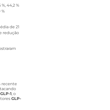
%, 44,2 %
9 %
édia de 21
de redução
ostraram
 recente
stacando
r
GLP-1
, o
ptores
GLP-