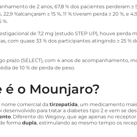
amento de 2 anos, 67,8 % dos pacientes perderam ≥ 5 
, 22,9 %alcançaram ≥ 15 %, 11 % tiveram perda ≥ 20 %, e 4,
5 %.
estigacional de 7,2 mg (estudo STEP UP), houve perda m
s, com quase 33 % dos participantes atingindo ≥ 25 % 
go prazo (SELECT), com 4 anos de acompanhamento, m
ia de 10 % de perda de peso.
 é o Mounjaro?
 nome comercial da
tirzepatida
, um medicamento mais
 desenvolvido para tratar a diabetes tipo 2 e vem se de
ento
. Diferente do Wegovy, que age apenas no recepto
 de forma
dupla
, estimulando ao mesmo tempo os rece